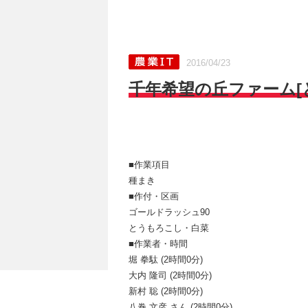
2016/04/23
千年希望の丘ファーム[と
■作業項目
種まき
■作付・区画
ゴールドラッシュ90
とうもろこし・白菜
■作業者・時間
堀 拳駄 (2時間0分)
大内 隆司 (2時間0分)
新村 聡 (2時間0分)
八巻 文彦 さん (2時間0分)