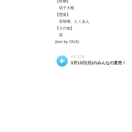
【乾物】
切干大根
【惣菜】
豆味噌、たくあん
【その他】
花
(text by OGA)
前の記事
3月13日(日)のみんなの直売！