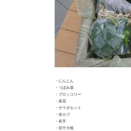
・にんじん
・つぼみ菜
・ブロッコリー
・菜花
・サラダセット
・赤カブ
・長芋
・切干大根