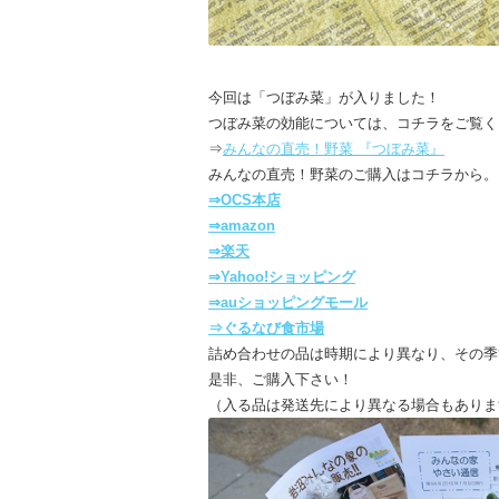
今回は「つぼみ菜」が入りました！
つぼみ菜の効能については、コチラをご覧く
⇒
みんなの直売！野菜 『つぼみ菜』
みんなの直売！野菜のご購入はコチラから。
⇒OCS本店
⇒amazon
⇒楽天
⇒Yahoo!ショッピング
⇒auショッピングモール
⇒ぐるなび食市場
詰め合わせの品は時期により異なり、その季
是非、ご購入下さい！
（入る品は発送先により異なる場合もありま