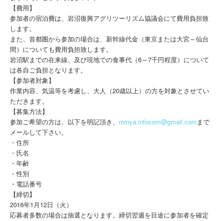
【費用】
参加者の宿泊費は、岩沼復興アグリツーリズム協議会にて費用負担致
します。
また、首都圏から参加の場合は、新幹線代金（東京または大宮～仙台
間）についても費用負担致します。
岩沼駅までの在来線、及び現地での食事代（6～7千円程度）について
は各自ご負担となります。
【参加者対象】
作業内容、気温等を考慮し、大人（20歳以上）の方を対象とさせてい
ただきます。
【募集方法】
参加ご希望の方は、以下を明記頂き、
minya.infocom@gmail.com
まで
メールして下さい。
・住所
・氏名
・年齢
・性別
・電話番号
【締切】
2016年1月12日（火）
応募者多数の場合は抽選となります。締切翌週を目途に参加者を確定