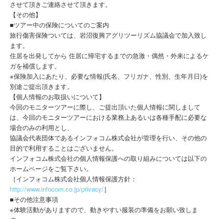
させて頂きご連絡させて頂きます。
【その他】
■ツアー中の保険についてのご案内
旅行傷害保険ついては、岩沼復興アグリツーリズム協議会で加入致し
ます。
住居を出発してから 住居に帰宅するまでの急激・偶然・外来によるケ
ガを補償します。
※保険加入にあたり、必要な情報(氏名、フリガナ、性別、生年月日)を
別途ご提出頂きます。
【個人情報のお取扱いについて】
今回のモニターツアーに際し、ご提出頂いた個人情報に関しまして
は、今回のモニターツアーにおける業務上あるいは各種手配に必要な
場合のみの利用とし、
協議会代表団体であるインフォコム株式会社が管理を行い、その他の
目的で利用することはございません。
インフォコム株式会社の個人情報保護への取り組みについては以下の
ホームページをご覧下さい。
［インフォコム株式会社個人情報保護方針：
http://www.infocom.co.jp/privacy/
］
■その他注意事項
※体験活動がありますので、動きやすい服装の準備をお願い致しま