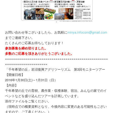
お問い合わせ等ございましたら、お気軽に
minya.infocom@gmail.com
までご連絡下さい。
たくさんのご応募お待ちしております！
参加募集を締め切りました。
多数のご応募を頂きありがとうございました。
===================================================
=====================
「千年希望の丘」岩沼復興アグリツーリズム 第3回モニターツアー
【開催日程】
2016年1月30日(土)～1月31日（日）
【内容】
千年希望の丘での育樹、農作業・収穫体験、宿泊、みんなの家でのイ
ベントなどを盛り込んだツアーを計画しています。
添付ファイルをご覧ください。
（現時点での概要資料となり、今後内容に変更のある可能性もござい
ますので、ご了承ください。）