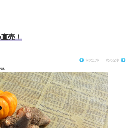
の直売！
前の記事
次の記事
直売。