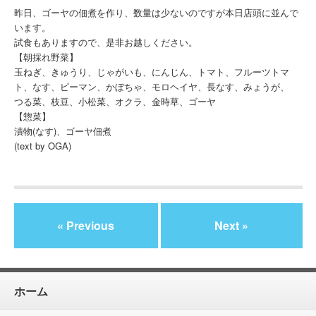
昨日、ゴーヤの佃煮を作り、数量は少ないのですが本日店頭に並んで
います。
試食もありますので、是非お越しください。
【朝採れ野菜】
玉ねぎ、きゅうり、じゃがいも、にんじん、トマト、フルーツトマ
ト、なす、ピーマン、かぼちゃ、モロヘイヤ、長なす、みょうが、
つる菜、枝豆、小松菜、オクラ、金時草、ゴーヤ
【惣菜】
漬物(なす)、ゴーヤ佃煮
(text by OGA)
« Previous
Next »
ホーム