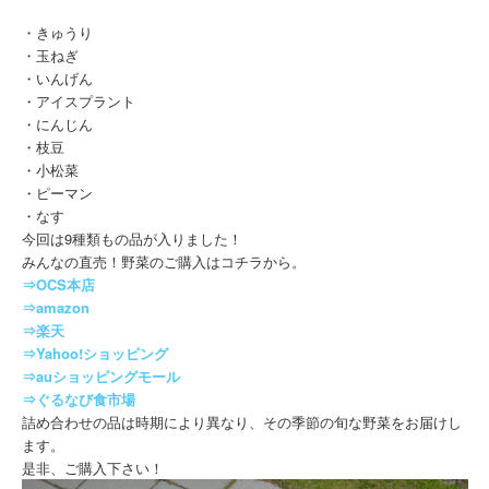
・きゅうり
・玉ねぎ
・いんげん
・アイスプラント
・にんじん
・枝豆
・小松菜
・ピーマン
・なす
今回は9種類もの品が入りました！
みんなの直売！野菜のご購入はコチラから。
⇒OCS本店
⇒amazon
⇒楽天
⇒Yahoo!ショッピング
⇒auショッピングモール
⇒ぐるなび食市場
詰め合わせの品は時期により異なり、その季節の旬な野菜をお届けし
ます。
是非、ご購入下さい！