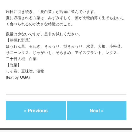
昨日に引き続き、「夏白菜」が店頭に並んでいます。
夏に収穫される白菜は、みずみずしく、葉が比較的薄く生でもおいし
く食べられるのが大きな特徴とのこと。
数量は少ないですが、是非お試しください。
【朝採れ野菜】
ほうれん草、玉ねぎ、きゅうり、型きゅうり、水菜、大根、小松菜、
サニーレタス、じゃがいも、そらまめ、アイスプラント、レタス、
二十日大根、白菜
【惣菜】
しそ巻、豆味噌、漬物
(text by OGA)
« Previous
Next »