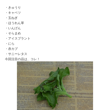
・きゅうり
・キャベツ
・玉ねぎ
・ほうれん草
・いんげん
・そらまめ
・アイスプラント
・にら
・赤カブ
・サニーレタス
今回注目の品は、コレ！