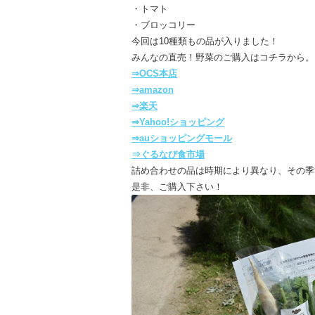
・トマト
・ブロッコリー
今回は10種類もの品が入りました！
みんなの直売！野菜のご購入はコチラから。
⇒OCS本店
⇒amazon
⇒楽天
⇒Yahoo!ショッピング
⇒auショッピングモール
⇒ぐるなび食市場
詰め合わせの品は時期により異なり、その季
是非、ご購入下さい！