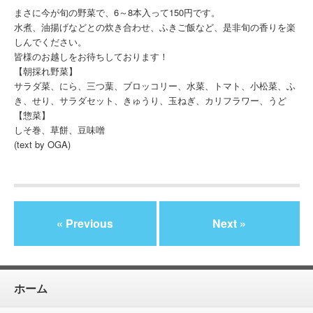
まさに今が旬の野菜で、6～8本入って150円です。
水煮、油揚げなどとの炊き合わせ、ふきご飯など、是非旬の香りを楽
しんでください。
皆様のお越しをお待ちしております！
【朝採れ野菜】
サラダ菜、にら、三つ葉、ブロッコリー、水菜、トマト、小松菜、ふ
き、せり、サラダセット、きゅうり、玉ねぎ、カリフラワー、うど
【惣菜】
しそ巻、草餅、豆味噌
(text by OGA)
« Previous
Next »
ホーム