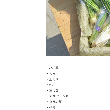
・小松菜
・大根
・玉ねぎ
・かぶ
・三つ葉
・アスパラガス
・タラの芽
・せり