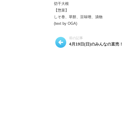
切干大根
【惣菜】
しそ巻、草餅、豆味噌、漬物
(text by OGA)
前の記事
4月19日(日)のみんなの直売！