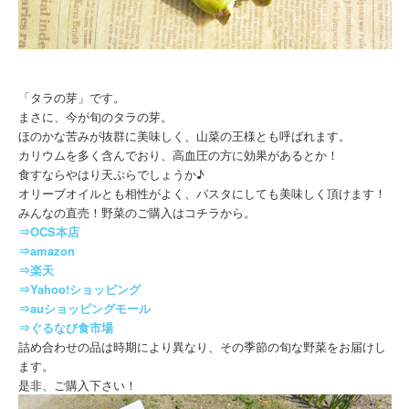
「タラの芽」です。
まさに、今が旬のタラの芽。
ほのかな苦みが抜群に美味しく、山菜の王様とも呼ばれます。
カリウムを多く含んでおり、高血圧の方に効果があるとか！
食すならやはり天ぷらでしょうか♪
オリーブオイルとも相性がよく、パスタにしても美味しく頂けます！
みんなの直売！野菜のご購入はコチラから。
⇒OCS本店
⇒amazon
⇒楽天
⇒Yahoo!ショッピング
⇒auショッピングモール
⇒ぐるなび食市場
詰め合わせの品は時期により異なり、その季節の旬な野菜をお届けし
ます。
是非、ご購入下さい！