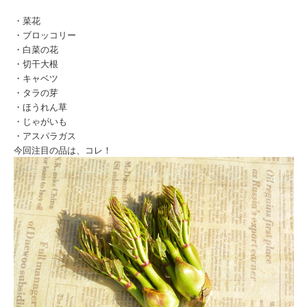
・菜花
・ブロッコリー
・白菜の花
・切干大根
・キャベツ
・タラの芽
・ほうれん草
・じゃがいも
・アスパラガス
今回注目の品は、コレ！