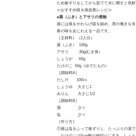
ため板ずりをしてから茹でて水に晒すと色鮮
≪おすすめ咳＆痰改善レシピ≫
●蕗（ふき）とアサリの煮物
蕗には痰をやわらげ咳を鎮め、胃の働きを良
春の味をあじわえる一品です。
［主材料］（2人分）
蕗（ふき） 100g
アサリ 30g(むき身）
しょうが 60g
たけのこ 60g（ゆでたもの）
［調味料A］
だし汁 100cc
しょうゆ 大さじ1
みりん 大さじ1/2
［調味料B］
酒 少々
塩 少々
［作り方］
①蕗は塩をふって板ずりし、たっぷりの湯で
たけのこは5cm幅の細切りにする。しょう