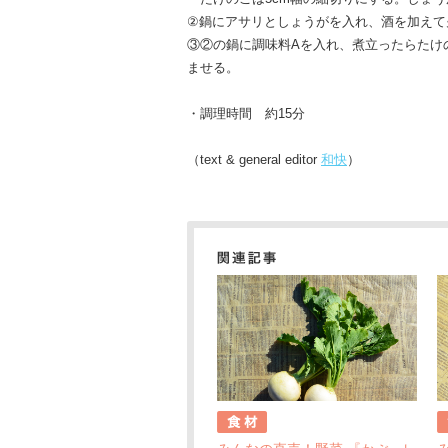
②鍋にアサリとしょうがを入れ、酒を加えて
③②の鍋に調味料Aを入れ、煮立ったらたけ
ませる。
・調理時間 約15分
（text & general editor
和快
）