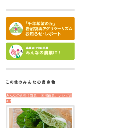
みんなの直売！野菜 『岩沼白菜』レシピ追
加♪