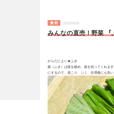
2015/04/04
みんなの直売！野菜 『
からだによい★ふき
蕗（ふき）は咳を鎮め、痰を切ってくれます
にするので、肩こり、シミ、生理痛にも良い