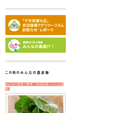
みんなの直売！野菜 『岩沼白菜』レシピ追
加♪