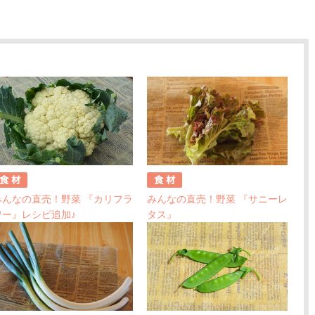
みんなの直売！野菜 『カリフラ
みんなの直売！野菜 『サニーレ
ワー』レシピ追加♪
タス』