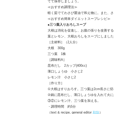
てて保存しましょう。
≪おすすめ調理法≫
軽く茹でてわさび醤油で和え物に。また、さ
≪おすすめ簡単ダイエットスープレシピ≫
●
三つ葉入りおろしスープ
大根は消化を促進し、お腹の張りを改善する
葉とレモン、大根おろしをスープにしました
［主材料］（2人分）
大根 300g
三つ葉 1株
［調味料A］
昆布だし 2カップ(400cc)
薄口しょうゆ 小さじ2
レモン汁 小さじ2
［作り方］
①大根はすりおろす。三つ葉は2cm長さに切
②鍋に昆布だし、薄口しょうゆを入れて火に
③②にレモン汁、三つ葉を加える。
・調理時間 約5分
（text & recipe, general editor
和快
）