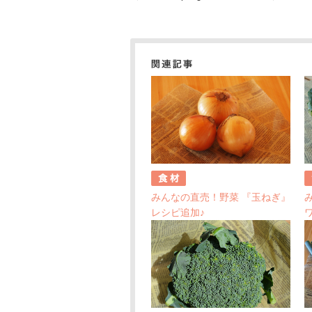
みんなの直売！野菜 『玉ねぎ』
レシピ追加♪