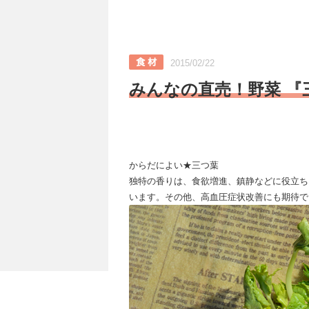
2015/02/22
みんなの直売！野菜 『
からだによい★三つ葉
独特の香りは、食欲増進、鎮静などに役立ち
います。その他、高血圧症状改善にも期待で