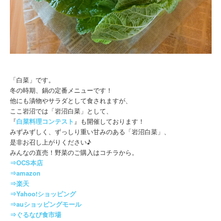
「白菜」です。
冬の時期、鍋の定番メニューです！
他にも漬物やサラダとして食されますが、
ここ岩沼では「岩沼白菜」として、
『
白菜料理コンテスト
』も開催しております！
みずみずしく、ずっしり重い甘みのある「岩沼白菜」、
是非お召し上がりください♪
みんなの直売！野菜のご購入はコチラから。
⇒OCS本店
⇒amazon
⇒楽天
⇒Yahoo!ショッピング
⇒auショッピングモール
⇒ぐるなび食市場