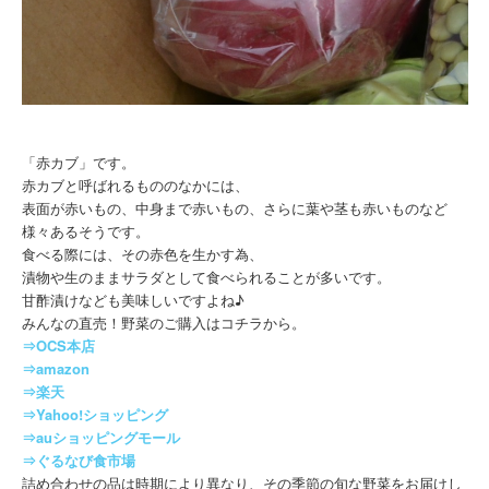
「赤カブ」です。
赤カブと呼ばれるもののなかには、
表面が赤いもの、中身まで赤いもの、さらに葉や茎も赤いものなど
様々あるそうです。
食べる際には、その赤色を生かす為、
漬物や生のままサラダとして食べられることが多いです。
甘酢漬けなども美味しいですよね♪
みんなの直売！野菜のご購入はコチラから。
⇒OCS本店
⇒amazon
⇒楽天
⇒Yahoo!ショッピング
⇒auショッピングモール
⇒ぐるなび食市場
詰め合わせの品は時期により異なり、その季節の旬な野菜をお届けし