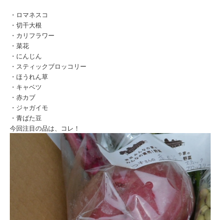
・ロマネスコ
・切干大根
・カリフラワー
・菜花
・にんじん
・スティックブロッコリー
・ほうれん草
・キャベツ
・赤カブ
・ジャガイモ
・青ばた豆
今回注目の品は、コレ！