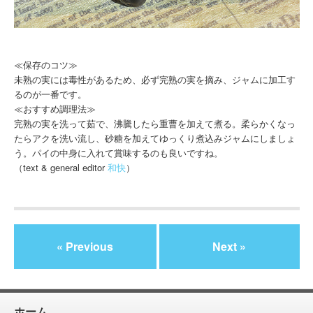
≪保存のコツ≫
未熟の実には毒性があるため、必ず完熟の実を摘み、ジャムに加工す
るのが一番です。
≪おすすめ調理法≫
完熟の実を洗って茹で、沸騰したら重曹を加えて煮る。柔らかくなっ
たらアクを洗い流し、砂糖を加えてゆっくり煮込みジャムにしましょ
う。パイの中身に入れて賞味するのも良いですね。
（text & general editor
和快
）
« Previous
Next »
ホーム