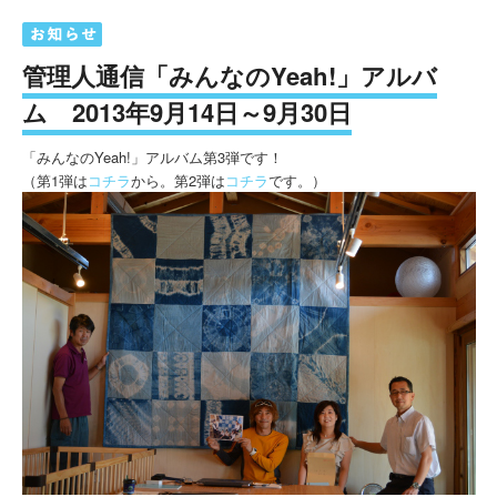
管理人通信「みんなのYeah!」アルバ
ム 2013年9月14日～9月30日
「みんなのYeah!」アルバム第3弾です！
（第1弾は
コチラ
から。第2弾は
コチラ
です。）