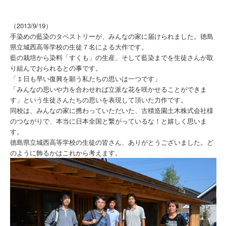
（2013/9/19）
手染めの藍染のタペストリーが、みんなの家に届けられました。徳島
県立城西高等学校の生徒７名による大作です。
藍の栽培から染料「すくも」の生産、そして藍染までを生徒さんが取
り組んでおられるとの事です。
「１日も早い復興を願う私たちの思いは一つです」
「みんなの思いや力を合わせれば立派な花を咲かせることができま
す」という生徒さんたちの思いを表現して頂いた力作です。
同校は、みんなの家に携わっていただいた、古積造園土木株式会社様
のつながりで、本当に日本全国と繋がっているな！と嬉しく思いま
す。
徳島県立城西高等学校の生徒の皆さん、ありがとうございました。ど
のように飾るかはこれから考えます。