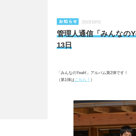
2013/10/01
管理人通信「みんなのYea
13日
「みんなのYeah!」アルバム第2弾です！
（第1弾は
こちら！
）