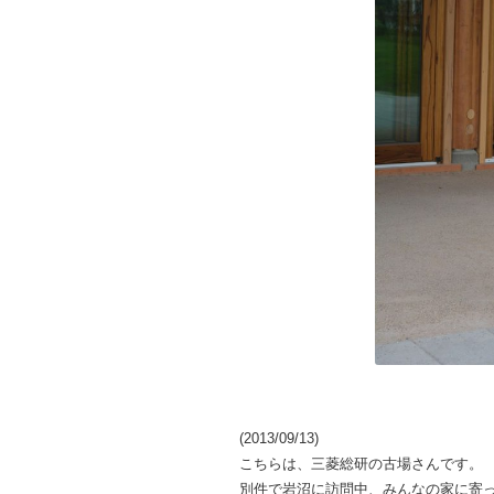
(2013/09/13)
こちらは、三菱総研の古場さんです。
別件で岩沼に訪問中、みんなの家に寄