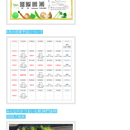
8月の営業予定について
みんなのさつまいも畑 [鳴門金時]
2026.7.9(水)