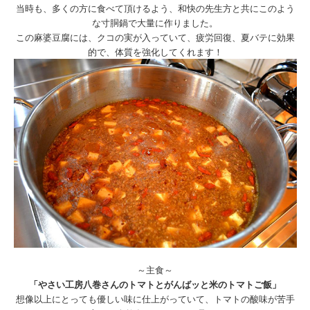
当時も、多くの方に食べて頂けるよう、和快の先生方と共にこのよう
な寸胴鍋で大量に作りました。
この麻婆豆腐には、クコの実が入っていて、疲労回復、夏バテに効果
的で、体質を強化してくれます！
～主食～
「やさい工房八巻さんのトマトとがんばッと米のトマトご飯」
想像以上にとっても優しい味に仕上がっていて、トマトの酸味が苦手