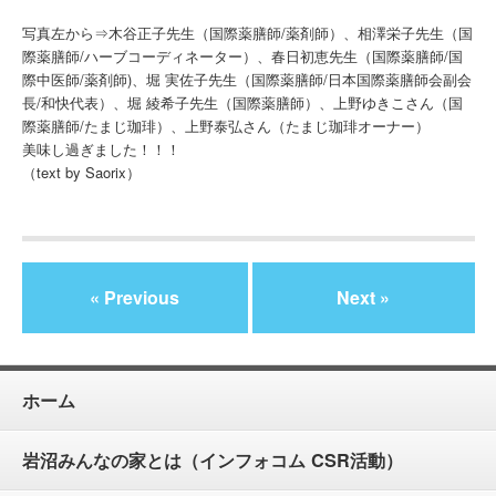
写真左から⇒木谷正子先生（国際薬膳師/薬剤師）、相澤栄子先生（国
際薬膳師/ハーブコーディネーター）、春日初恵先生（国際薬膳師/国
際中医師/薬剤師)、堀 実佐子先生（国際薬膳師/日本国際薬膳師会副会
長/和快代表）、堀 綾希子先生（国際薬膳師）、上野ゆきこさん（国
際薬膳師/たまじ珈琲）、上野泰弘さん（たまじ珈琲オーナー）
美味し過ぎました！！！
（text by Saorix）
« Previous
Next »
ホーム
岩沼みんなの家とは（インフォコム CSR活動）