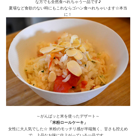
な方でも全然食べれちゃう一品です♪
夏場など食欲のない時にもこれならゴハン食べれちゃいます☆本当
に！
～がんばッと米を使ったデザート～
「米粉ロールケーキ」
女性に大人気でした☆ 米粉のモッチリ感が半端無く、甘さも控えめ
で、上品なお味に仕上がっている一品です。