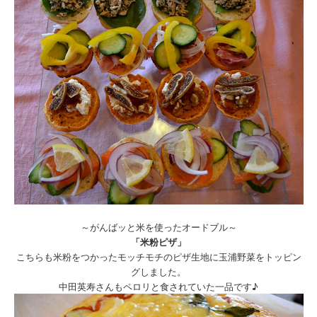
～がんばッと米を使ったオードブル～
「米粉ピザ」
こちらも米粉をつかったモッチモチのピザ生地に玉浦野菜をトッピン
グしました。
中田英寿さんもペロリと食されていた一品です♪