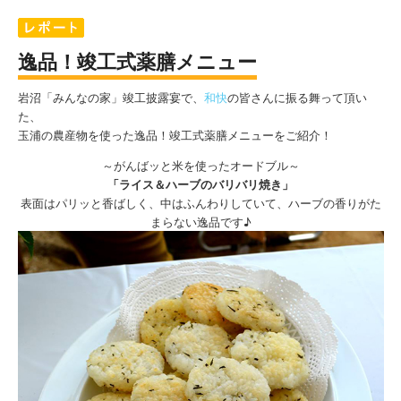
逸品！竣工式薬膳メニュー
岩沼「みんなの家」竣工披露宴で、
和快
の皆さんに振る舞って頂い
た、
玉浦の農産物を使った逸品！竣工式薬膳メニューをご紹介！
～がんばッと米を使ったオードブル～
「ライス＆ハーブのバリバリ焼き」
表面はパリッと香ばしく、中はふんわりしていて、ハーブの香りがた
まらない逸品です♪