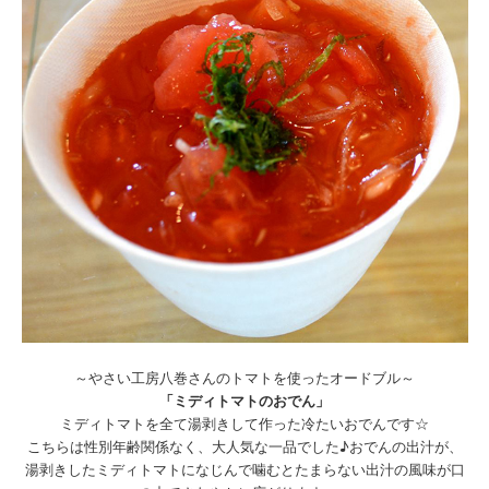
～やさい工房八巻さんのトマトを使ったオードブル～
「ミディトマトのおでん」
ミディトマトを全て湯剥きして作った冷たいおでんです☆
こちらは性別年齢関係なく、大人気な一品でした♪おでんの出汁が、
湯剥きしたミディトマトになじんで噛むとたまらない出汁の風味が口