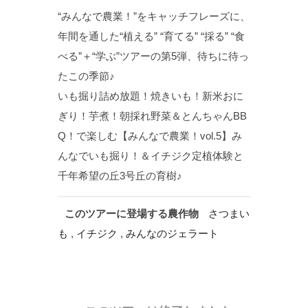
“みんなで農業！”をキャッチフレーズに、
年間を通した“植える” “育てる” “採る” “食
べる”＋“学ぶ”ツアーの第5弾、待ちに待っ
たこの季節♪
いも掘り詰め放題！焼きいも！新米おに
ぎり！芋煮！朝採れ野菜＆とんちゃんBB
Q！で楽しむ【みんなで農業！vol.5】み
んなでいも掘り！＆イチジク定植体験と
千年希望の丘3号丘の育樹♪
このツアーに登場する農作物
さつまい
も
,
イチジク
,
みんなのジェラート