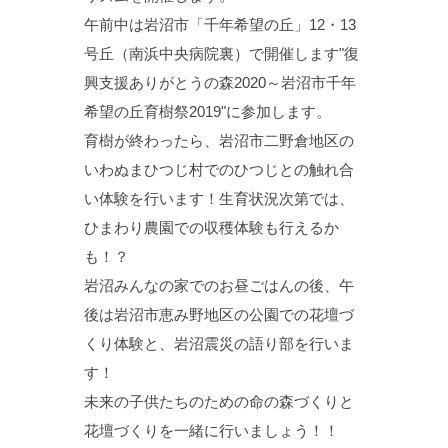
午前中は岩沼市「千年希望の丘」12・13
号丘（南浜中央病院裏）で開催します"復
興支援ありがとうの森2020～岩沼市千年
希望の丘育樹祭2019"に参加します。
育樹が終わったら、岩沼市二野倉地区の
いわぬまひつじ村でのひつじとの触れ合
い体験を行います！生育状況次第では、
ひまわり農園での収穫体験も行えるか
も！？
岩沼みんなの家でのお昼ごはんの後、午
後は岩沼市恵み野地区の公園での花壇づ
くり体験と、岩沼震災の語り部を行いま
す！
未来の子供たちのための命の森づくりと
花壇づくりを一緒に行いましょう！！