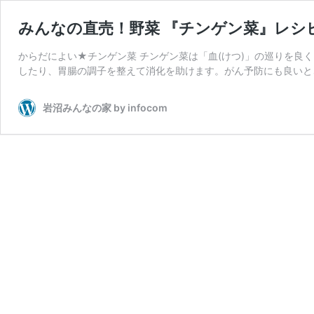
みんなの直売！野菜 『チンゲン菜』レシ
からだによい★チンゲン菜 チンゲン菜は「血(けつ)」の巡りを良
したり、胃腸の調子を整えて消化を助けます。がん予防にも良いとさ
岩沼みんなの家 by infocom