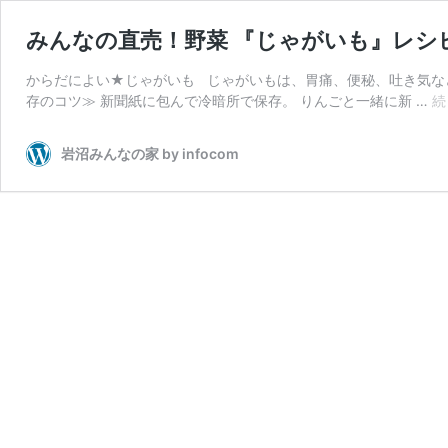
みんなの直売！野菜 『じゃがいも』レシ
からだによい★じゃがいも じゃがいもは、胃痛、便秘、吐き気な
存のコツ≫ 新聞紙に包んで冷暗所で保存。 りんごと一緒に新 …
続
岩沼みんなの家 by infocom