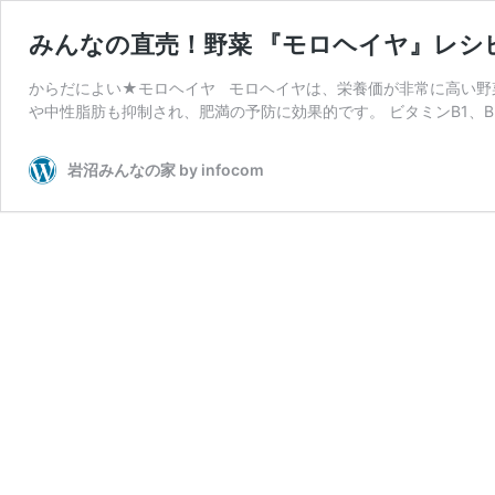
みんなの直売！野菜 『モロヘイヤ』レシ
からだによい★モロヘイヤ モロヘイヤは、栄養価が非常に高い野
や中性脂肪も抑制され、肥満の予防に効果的です。 ビタミンB1、B
岩沼みんなの家 by infocom