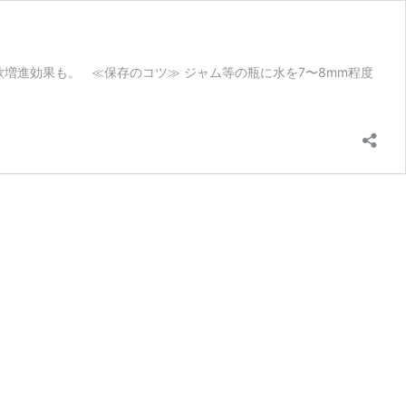
増進効果も。 ≪保存のコツ≫ ジャム等の瓶に水を7〜8mm程度