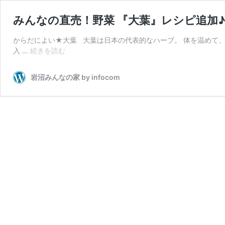
みんなの直売！野菜 『大葉』レシピ追加
からだによい★大葉 大葉は日本の代表的なハーブ。 体を温めて、
み
入 …
続きを読む
ん
な
岩沼みんなの家 by infocom
の
直
売！
野
菜
『大
葉』
レ
シ
ピ
追
加
♪